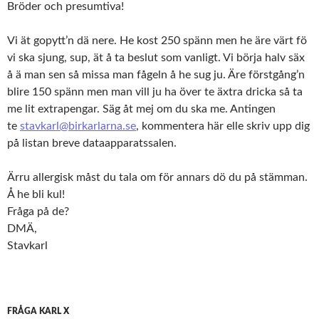
Bröder och presumtiva!
Vi ät gopytt’n dä nere. He kost 250 spänn men he äre värt fö
vi ska sjung, sup, ät å ta beslut som vanligt. Vi börja halv säx
å ä man sen så missa man fågeln å he sug ju. Äre förstgång’n
blire 150 spänn men man vill ju ha över te äxtra dricka så ta
me lit extrapengar. Säg åt mej om du ska me. Antingen
te
stavkarl@birkarlarna.se
, kommentera här elle skriv upp dig
på listan breve dataapparatssalen.
Ärru allergisk måst du tala om för annars dö du på stämman.
Å he bli kul!
Fråga på de?
DMÄ,
Stavkarl
FRÅGA KARL X