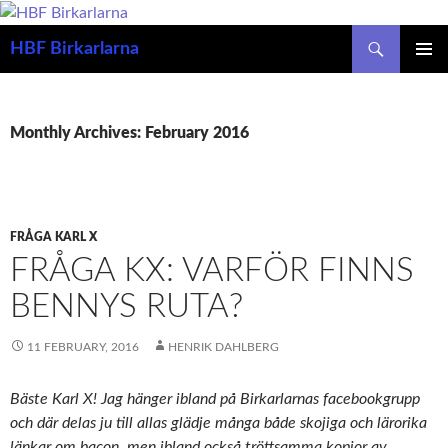
Search
HBF Birkarlarna
SKIP
PRIMAR
TO
MENU
CONTENT
Monthly Archives: February 2016
FRÅGA KARL X
FRÅGA KX: VARFÖR FINNS
BENNYS RUTA?
11 FEBRUARY, 2016
HENRIK DAHLBERG
Bäste Karl X! Jag hänger ibland på Birkarlarnas facebookgrupp
och där delas ju till allas glädje många både skojiga och lärorika
länkar om bacon, men ibland också tröttsamma kopior av