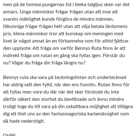
men på de tomma pungarnas tid i bleka talgljus sken var det
annars. Unga människor frågar frågan utan att inse att
svarets mäktighet kunde förgöra de mindre männen,
fåkunniga frågar frågan helt utan att vilja betala lärdomens
pris, klena människor tror att kunskap om meningen med
livet är något annat än en förbannelse som för alltid fjättrar
den upplyste. Att fråga om varför Bennys Ruta finns är att
indirekt fråga om rutan en gång ska fyllas igen. Förstår du
nu? Vågar du fråga din fråga längre nu?
Bennys ruta ska vara på teckningslistan och undertecknad
har aldrig sett den fylld, när den ens funnits. Rutan finns för
att fyllas men vore du där när det sker förstode du inte
därför säkert den storhet du bevittnade och ännu mindre
troligt toge du till vara på din oskattbara möjlighet att tillägna
dig ett litet uns av den fantasmagoriska karlamässighet som
då hade nederstigit.
DVBF
.