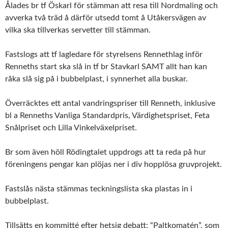
Ålades br tf Öskarl för stämman att resa till Nordmaling och
avverka två träd å därför utsedd tomt å Utåkersvägen av
vilka ska tillverkas servetter till stämman.
Fastslogs att tf lagledare för styrelsens Rennethlag inför
Renneths start ska slå in tf br Stavkarl SAMT allt han kan
råka slå sig på i bubbelplast, i synnerhet alla buskar.
Överräcktes ett antal vandringspriser till Renneth, inklusive
bl a Renneths Vanliga Standardpris, Värdighetspriset, Feta
Snålpriset och Lilla Vinkelväxelpriset.
Br som även höll Rödingtalet uppdrogs att ta reda på hur
föreningens pengar kan plöjas ner i div hopplösa gruvprojekt.
Fastslås nästa stämmas teckningslista ska plastas in i
bubbelplast.
Tillsätts en kommitté efter hetsig debatt: “Paltkomatén”, som