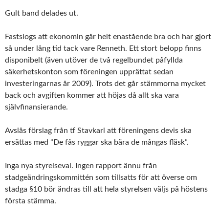
Gult band delades ut.
Fastslogs att ekonomin går helt enastående bra och har gjort
så under lång tid tack vare Renneth. Ett stort belopp finns
disponibelt (även utöver de två regelbundet påfyllda
säkerhetskonton som föreningen upprättat sedan
investeringarnas år 2009). Trots det går stämmorna mycket
back och avgiften kommer att höjas då allt ska vara
självfinansierande.
Avslås förslag från tf Stavkarl att föreningens devis ska
ersättas med “De fås ryggar ska bära de mångas fläsk”.
Inga nya styrelseval. Ingen rapport ännu från
stadgeändringskommittén som tillsatts för att överse om
stadga §10 bör ändras till att hela styrelsen väljs på höstens
första stämma.