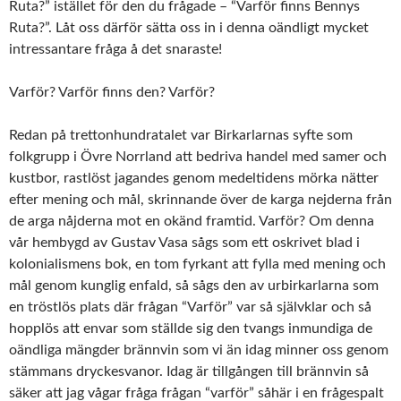
Ruta?” istället för den du frågade – “Varför finns Bennys
Ruta?”. Låt oss därför sätta oss in i denna oändligt mycket
intressantare fråga å det snaraste!
Varför? Varför finns den? Varför?
Redan på trettonhundratalet var Birkarlarnas syfte som
folkgrupp i Övre Norrland att bedriva handel med samer och
kustbor, rastlöst jagandes genom medeltidens mörka nätter
efter mening och mål, skrinnande över de karga nejderna från
de arga nåjderna mot en okänd framtid. Varför? Om denna
vår hembygd av Gustav Vasa sågs som ett oskrivet blad i
kolonialismens bok, en tom fyrkant att fylla med mening och
mål genom kunglig enfald, så sågs den av urbirkarlarna som
en tröstlös plats där frågan “Varför” var så självklar och så
hopplös att envar som ställde sig den tvangs inmundiga de
oändliga mängder brännvin som vi än idag minner oss genom
stämmans dryckesvanor. Idag är tillgången till brännvin så
säker att jag vågar fråga frågan “varför” såhär i en frågespalt