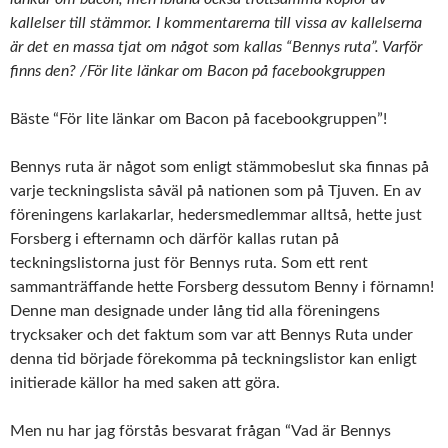
kallelser till stämmor. I kommentarerna till vissa av kallelserna
är det en massa tjat om något som kallas “Bennys ruta”. Varför
finns den? /För lite länkar om Bacon på facebookgruppen
Bäste “För lite länkar om Bacon på facebookgruppen”!
Bennys ruta är något som enligt stämmobeslut ska finnas på
varje teckningslista såväl på nationen som på Tjuven. En av
föreningens karlakarlar, hedersmedlemmar alltså, hette just
Forsberg i efternamn och därför kallas rutan på
teckningslistorna just för Bennys ruta. Som ett rent
sammanträffande hette Forsberg dessutom Benny i förnamn!
Denne man designade under lång tid alla föreningens
trycksaker och det faktum som var att Bennys Ruta under
denna tid började förekomma på teckningslistor kan enligt
initierade källor ha med saken att göra.
Men nu har jag förstås besvarat frågan “Vad är Bennys