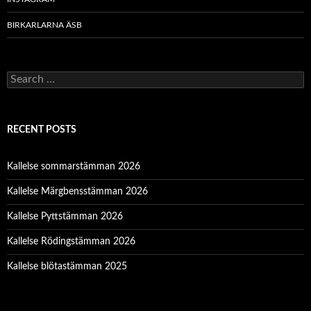
BIRKARLARNA ÄSB
S
e
a
r
c
RECENT POSTS
h
f
o
Kallelse sommarstämman 2026
r
:
Kallelse Märgbensstämman 2026
Kallelse Pyttstämman 2026
Kallelse Rödingstämman 2026
Kallelse blötastämman 2025