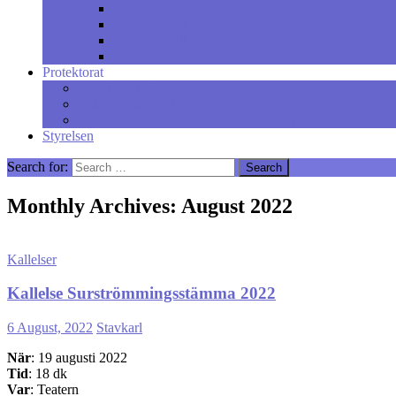
Året 2013 till 2014
Året 2012 till 2013
Året 2011 till 2012
Året 2010 till 2011
Protektorat
Protektorat Syd
Ärkeprotektoratet
Ärkekantonatet Schweiz Sektion Bonn
Styrelsen
Search for:
Monthly Archives: August 2022
Kallelser
Kallelse Surströmmingsstämma 2022
6 August, 2022
Stavkarl
När
: 19 augusti 2022
Tid
: 18 dk
Var
: Teatern