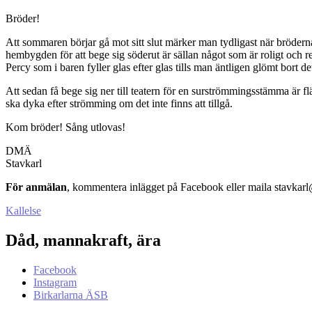
Bröder!
Att sommaren börjar gå mot sitt slut märker man tydligast när bröderna
hembygden för att bege sig söderut är sällan något som är roligt och r
Percy som i baren fyller glas efter glas tills man äntligen glömt bort 
Att sedan få bege sig ner till teatern för en surströmmingsstämma är f
ska dyka efter strömming om det inte finns att tillgå.
Kom bröder! Sång utlovas!
DMÄ
Stavkarl
För anmälan
, kommentera inlägget på Facebook eller maila stavkarl
Kallelse
Dåd, mannakraft, ära
Facebook
Instagram
Birkarlarna ÄSB