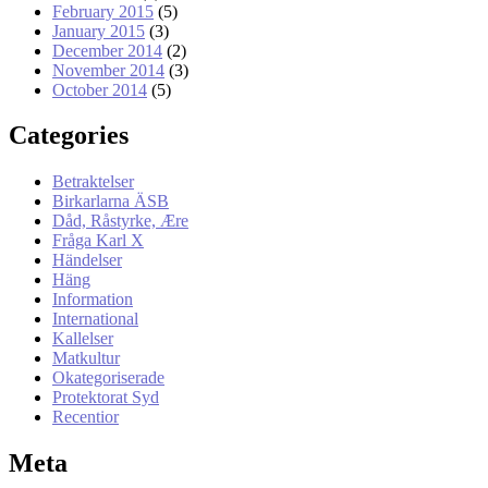
February 2015
(5)
January 2015
(3)
December 2014
(2)
November 2014
(3)
October 2014
(5)
Categories
Betraktelser
Birkarlarna ÄSB
Dåd, Råstyrke, Ære
Fråga Karl X
Händelser
Häng
Information
International
Kallelser
Matkultur
Okategoriserade
Protektorat Syd
Recentior
Meta