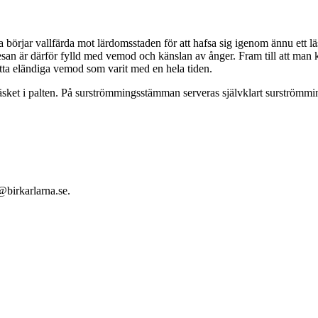
 börjar vallfärda mot lärdomsstaden för att hafsa sig igenom ännu ett lä
esan är därför fylld med vemod och känslan av ånger. Fram till att man kl
detta eländiga vemod som varit med en hela tiden.
läsket i palten. På surströmmingsstämman serveras självklart surströmmi
@birkarlarna.se.