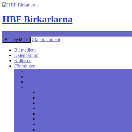
HBF Birkarlarna
Search
Skip to content
Primary Menu
Bli medlem
Kalendarium
Kallelser
Föreningen
Föreningens historia
Märgben och band
Fråga Karl X
Verksamhetsberättelser
Året 2023 till 2024
Året 2022 till 2023
Året 2021 till 2022
Året 2020 till 2021
Året 2018 till 2019
Året 2016 till 2017
Året 2015 till 2016
Året 2014 till 2015