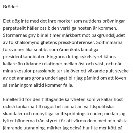
Bröder!
Det dög inte med det inre mörker som nutidens prövningar
perpetuellt håller oss i: den verkliga hösten är kommen.
Stormarnas gny blir allt mer märkbart mot bakgrundsljudet
av folkhälsomyndighetens presskonferenser. Soltimmarna
försvinner lika snabbt som Amerikats lämpliga
presidentkandidater. Fingrarna kring cykelstyret känns
kallare än rådande relationer mellan öst och väst, och när
mina skosulor prasslande tar sig över ett växande gult stycke
av det annars gröna underlaget blir jag påmind om att löven
så småningom alltid kommer falla.
Emellertid för den tilltagande kärvheten som vi kallar höst
också tankarna till något helt annat än världspolitiska
skandaler och ombytliga smittspridningstrender; medan jag
lyfter händerna från styret för att värma dem med min nästa
jämrande utandning, märker jag också hur lite mer kött på