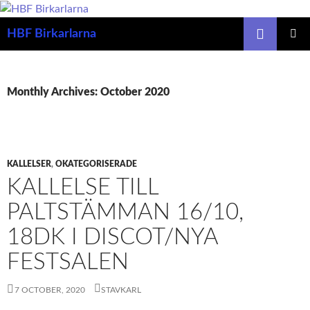
Search
HBF Birkarlarna
SKIP
PRIMAR
TO
MENU
CONTENT
Monthly Archives: October 2020
KALLELSER
,
OKATEGORISERADE
KALLELSE TILL
PALTSTÄMMAN 16/10,
18DK I DISCOT/NYA
FESTSALEN
7 OCTOBER, 2020
STAVKARL