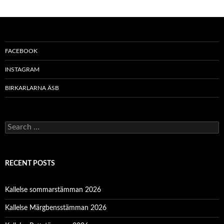
FACEBOOK
INSTAGRAM
BIRKARLARNA ÄSB
S
e
a
r
c
RECENT POSTS
h
f
o
Kallelse sommarstämman 2026
r
:
Kallelse Märgbensstämman 2026