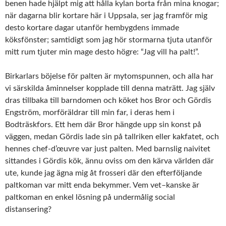
benen hade hjälpt mig att hålla kylan borta från mina knogar;
när dagarna blir kortare här i Uppsala, ser jag framför mig
desto kortare dagar utanför hembygdens immade
köksfönster; samtidigt som jag hör stormarna tjuta utanför
mitt rum tjuter min mage desto högre: “Jag vill ha palt!”.
Birkarlars böjelse för palten är mytomspunnen, och alla har
vi särskilda åminnelser kopplade till denna maträtt. Jag själv
dras tillbaka till barndomen och köket hos Bror och Gördis
Engström, morföräldrar till min far, i deras hem i
Bodträskfors. Ett hem där Bror hängde upp sin konst på
väggen, medan Gördis lade sin på tallriken eller kakfatet, och
hennes chef-d’œuvre var just palten. Med barnslig naivitet
sittandes i Gördis kök, ännu oviss om den kärva världen där
ute, kunde jag ägna mig åt frosseri där den efterföljande
paltkoman var mitt enda bekymmer. Vem vet–kanske är
paltkoman en enkel lösning på undermålig social
distansering?