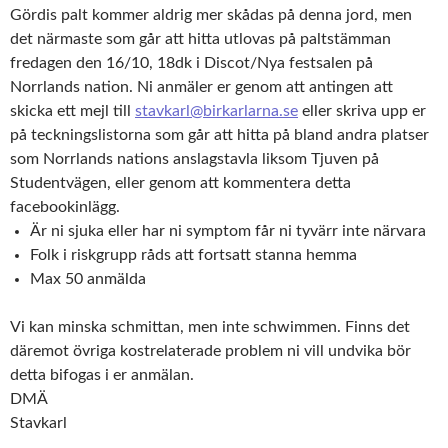
Gördis palt kommer aldrig mer skådas på denna jord, men
det närmaste som går att hitta utlovas på paltstämman
fredagen den 16/10, 18dk i Discot/Nya festsalen på
Norrlands nation.
Ni anmäler er genom att antingen att
skicka ett mejl till
stavkarl@birkarlarna.se
eller skriva upp er
på teckningslistorna som går att hitta på bland andra platser
som Norrlands nations anslagstavla liksom Tjuven på
Studentvägen, eller genom att kommentera detta
facebookinlägg.
Är ni sjuka eller har ni symptom får ni tyvärr inte närvara
Folk i riskgrupp råds att fortsatt stanna hemma
Max 50 anmälda
Vi kan minska schmittan, men inte schwimmen. Finns det
däremot övriga kostrelaterade problem ni vill undvika bör
detta bifogas i er anmälan.
DMÄ
Stavkarl