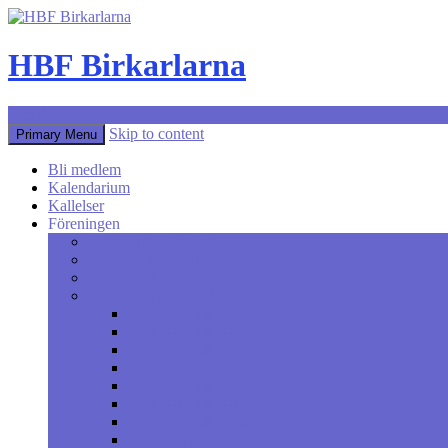
HBF Birkarlarna
Search
Skip to content
Primary Menu
Bli medlem
Kalendarium
Kallelser
Föreningen
Föreningens historia
Märgben och band
Fråga Karl X
Verksamhetsberättelser
Året 2023 till 2024
Året 2022 till 2023
Året 2021 till 2022
Året 2020 till 2021
Året 2018 till 2019
Året 2016 till 2017
Året 2015 till 2016
Året 2014 till 2015