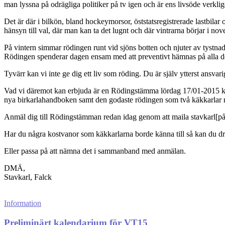
man lyssna på odrägliga politiker på tv igen och är ens livsöde verkli
Det är där i bilkön, bland hockeymorsor, öststatsregistrerade lastbilar 
hänsyn till val, där man kan ta det lugnt och där vintrarna börjar i nov
På vintern simmar rödingen runt vid sjöns botten och njuter av tystnaden
Rödingen spenderar dagen ensam med att preventivt hämnas på alla d
Tyvärr kan vi inte ge dig ett liv som röding. Du är själv ytterst ansva
Vad vi däremot kan erbjuda är en Rödingstämma lördag 17/01-2015 kl. 1
nya birkarlahandboken samt den godaste rödingen som två käkkarlar 
Anmäl dig till Rödingstämman redan idag genom att maila stavkarl[på]b
Har du några kostvanor som käkkarlarna borde känna till så kan du dra
Eller passa på att nämna det i sammanband med anmälan.
DMÄ,
Stavkarl, Falck
Information
Preliminärt kalendarium för VT15