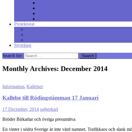
Året 2013 till 2014
Året 2012 till 2013
Året 2011 till 2012
Året 2010 till 2011
Protektorat
Protektorat Syd
Ärkeprotektoratet
Ärkekantonatet Schweiz Sektion Bonn
Styrelsen
Search for:
Monthly Archives: December 2014
Information
,
Kallelser
Kallelse till Rödingstämman 17 Januari
17 December, 2014
sajberkarl
Bröder Birkarlar och övriga presumtiva
En vinter i södra Sverige är inte värd namnet. Trafikkaos och slask 