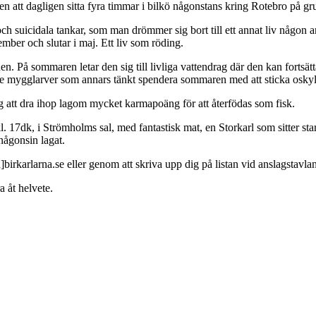
gen att dagligen sitta fyra timmar i bilkö någonstans kring Rotebro på gr
och suicidala tankar, som man drömmer sig bort till ett annat liv någon an
ember och slutar i maj. Ett liv som röding.
. På sommaren letar den sig till livliga vattendrag där den kan fortsätta 
e mygglarver som annars tänkt spendera sommaren med att sticka osky
rig att dra ihop lagom mycket karmapoäng för att återfödas som fisk.
7dk, i Strömholms sal, med fantastisk mat, en Storkarl som sitter star
någonsin lagat.
irkarlarna.se eller genom att skriva upp dig på listan vid anslagstavla
 åt helvete.