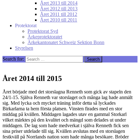
Året 2013 till 2014
Året 2012 till 2013
Året 2011 till 2012
Året 2010 till 2011
Protektorat
Protektorat Syd
Ärkeprotektoratet
Ärkekantonatet Schweiz Sektion Bonn
Styrelsen
Search for:
Året 2014 till 2015
Året började med det storslagna Renneth som gick av stapeln den
24/1-15. Själva Renneth var storslaget och många lag hade anmält
sig. Med lycka och mycket träning inför detta så lyckades
Birkarlarna ta hem första platsen. Vinsten firades med en stor
middag på kvällen. Middagen lagades utav en gammal Storkarl
vilket märktes på den kvalitet och mängd som delades ut under
middagen. De lag som hade medverkat i själva Renneth fick sen
sina priser utdelade till sig. Kvällen avslutas med en storslagen
festkväll på Norrlands nation som hade många besökare. Bröder