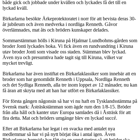
både gick och jobbade under kvällen och lyckades få det till en
lyckad kväll.
Birkarlarna besökte Ärkeprotektoratet i norr för att bevista deras 30-
år jubileum och även medverka i nordliga Renneth. Gåvor
överlämnades, mat åts och bröders kunskaper delades.
Sommarstämman hölls i Kiruna på Hjalmar Lundbohms-gården som
broder Jonti lyckades boka. Vi fick även en rundvandring i Kiruna
utav broder Jonti som visade oss staden. Stämman blev lyckad.
Även nya och presumtiva hade tagit sig till Kiruna, vilket var
mycket trevligt.
Birkarlarna har även instiftat en Birkarlaklassiker som innebär att en
broder som har genomlidit Renneth i Uppsala, Nordliga Renneth
och det Sydliga Renneth, alla tre inom loppet av 12 månader, nu kan
få äran att skryta med att han har utfört en Birkarlaklassiker.
För första gången någonsin så har vi nu haft en Tysklandsstämma på
Svensk mark: Åsträskstämman som ägde rum den 1/8-15. Bröder
från alla håll och kanter utav Europa samlades då i Åsträsk för att
fira detta. Mat och bröders umgänge blev en lyckad succé.
Efter att Birkarlarna har legat i en svacka med antalet nya
medlemmar så har vi på nytt börjat öka i antal igen. Även
Birkarlarnas hemsida har fått sig en uppdatering så att bröder ska