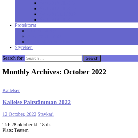
Året 2013 till 2014
Året 2012 till 2013
Året 2011 till 2012
Året 2010 till 2011
Protektorat
Protektorat Syd
Ärkeprotektoratet
Ärkekantonatet Schweiz Sektion Bonn
Styrelsen
Search for:
Monthly Archives: October 2022
Kallelser
Kallelse Paltstämman 2022
12 October, 2022
Stavkarl
Tid: 28 oktober kl. 18 dk
Plats: Teatern