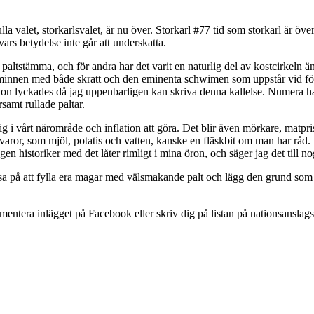
lla valet, storkarlsvalet, är nu över. Storkarl #77 tid som storkarl är ö
ars betydelse inte går att underskatta.
sta paltstämma, och för andra har det varit en naturlig del av kostcirkeln
a minnen med både skratt och den eminenta schwimen som uppstår vid fö
tt hon lyckades då jag uppenbarligen kan skriva denna kallelse. Numera h
samt rullade paltar.
g i vårt närområde och inflation att göra. Det blir även mörkare, matprise
varor, som mjöl, potatis och vatten, kanske en fläskbit om man har råd. 
en historiker med det låter rimligt i mina öron, och säger jag det till 
ssa på att fylla era magar med välsmakande palt och lägg den grund som 
mentera inlägget på Facebook eller skriv dig på listan på nationsanslags