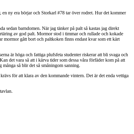
ver, en ny era börjar och Storkarl #78 tar över rodret. Hur det kommer
 ända sedan barndomen. När jag tänker på palt så kastas jag direkt
rtäring av god palt. Mormor stod i timmar och rullade och kokade
ar mormor gått bort och paltkoken finns endast kvar som ett kärt
rna är höga och fattiga plufsfeta studenter riskerar att bli svaga och
Kan det vara så att i kärva tider som dessa våra förfäder kom på att
nog många så blir det så småningom sanning.
krävs för att klara av den kommande vintern. Det är det enda vettiga
tavlan.