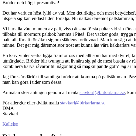
Bröder och högst presumtiva!
Det har varit en höst fylld av val. Men det riktiga och mest betydelsefu
utspela sig kan endast tiden förtälja. Nu nalkas däremot paltstämman, v
Vi har alla våra minnen av palt, vissa åt sina första paltar vid sin för
tillbaka till mormors paltkok hemma i Piteå. Det väcker goda, trygg
palt, allt för att försäkra sig om släktens fortlevnad. Man kan säga a
minne. Det ger mig däremot stor tröst att kunna äta våra käkkarlars var
En kärv vinter verka ligga framför oss med allt som har med dyr el, kri
utmärglade. Bröder blir tvungna att livnära sig på de mest basala av rå
kombinera kärva råvaror till någonting så magknipande gott? Jag är ing
Jag föreslår därför till samtliga bröder att komma på paltstämman. Pa
man kan göra i tider som dessa.
Anmälan sker antingen genom att maila
stavkarl@birkarlarna.se
, kom
För allergier eller dylikt maila
stavkarl@birkarlarna.se
DMÄ
Stavkarl
Kallelse