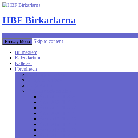
HBF Birkarlarna
Search
Skip to content
Primary Menu
Bli medlem
Kalendarium
Kallelser
Föreningen
Föreningens historia
Märgben och band
Fråga Karl X
Verksamhetsberättelser
Året 2023 till 2024
Året 2022 till 2023
Året 2021 till 2022
Året 2020 till 2021
Året 2018 till 2019
Året 2016 till 2017
Året 2015 till 2016
Året 2014 till 2015