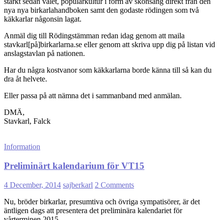
starkt sedan valet, populärkultur i form av skönsång direkt från den
nya nya birkarlahandboken samt den godaste rödingen som två
käkkarlar någonsin lagat.
Anmäl dig till Rödingstämman redan idag genom att maila
stavkarl[på]birkarlarna.se eller genom att skriva upp dig på listan vid
anslagstavlan på nationen.
Har du några kostvanor som käkkarlarna borde känna till så kan du
dra åt helvete.
Eller passa på att nämna det i sammanband med anmälan.
DMÄ,
Stavkarl, Falck
Information
Preliminärt kalendarium för VT15
4 December, 2014
sajberkarl
2 Comments
Nu, bröder birkarlar, presumtiva och övriga sympatisörer, är det
äntligen dags att presentera det preliminära kalendariet för
vårterminen 2015.