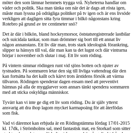
möter den som lämnar hemmets trygga vrå. Nyheterna handlar om
väder och politik. Ska man tänka om när det är dags att rösta igen,
måste man lyssna på odrägliga politiker på tv igen och är ens livsöde
verkligen att dagligen sitta fyra timmar i bilkö någonstans kring
Rotebro på grund av tre centimeter snö?
Det är där i bilkön, bland hockeymorsor, öststatsregistrerade lastbilar
och suicidala tankar, som man drömmer sig bort till ett annat liv
någon annanstans. Ett liv där man, trots stark ideologisk förankring,
slipper ta hänsyn till val, där man kan ta det lugnt och där vintrarna
börjar i november och slutar i maj. Ett liv som röding.
På vintern simmar rödingen runt vid sjöns botten och njuter av
tystnaden. På sommaren letar den sig till livliga vattendrag där den
kan fortsätta ha det kallt och kärvt trots årstidens försök att värma
tillvaron. Rödingen spenderar dagen ensam med att preventivt
hämnas på alla de mygglarver som annars tänkt spendera sommaren
med att sticka oskyldiga människor.
Tyvärr kan vi inte ge dig ett liv som röding. Du är själv ytterst
ansvarig att dra ihop lagom mycket karmapoäng för att återfödas
som fisk.
Vad vi däremot kan erbjuda är en Rödingstämma lördag 17/01-2015
kl. 17dk, i Strömholms sal, med fantastisk mat, en Storkarl som sitter