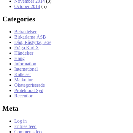
November 2014
(3)
October 2014
(5)
Categories
Betraktelser
Birkarlarna ÄSB
Dåd, Råstyrke, Ære
Fråga Karl X
Händelser
Häng
Information
International
Kallelser
Matkultur
Okategoriserade
Protektorat Syd
Recentior
Meta
Log in
Entries feed
Comments feed