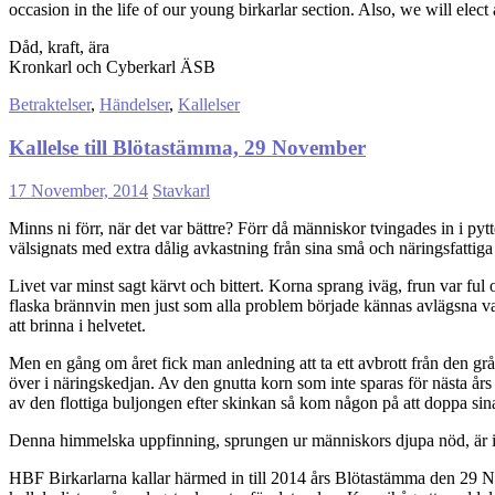
occasion in the life of our young birkarlar section. Also, we will elect 
Dåd, kraft, ära
Kronkarl och Cyberkarl ÄSB
Betraktelser
,
Händelser
,
Kallelser
Kallelse till Blötastämma, 29 November
17 November, 2014
Stavkarl
Minns ni förr, när det var bättre? Förr då människor tvingades in i pyt
välsignats med extra dålig avkastning från sina små och näringsfattiga
Livet var minst sagt kärvt och bittert. Korna sprang iväg, frun var fu
flaska brännvin men just som alla problem började kännas avlägsna var 
att brinna i helvetet.
Men en gång om året fick man anledning att ta ett avbrott från den gråa 
över i näringskedjan. Av den gnutta korn som inte sparas för nästa år
av den flottiga buljongen efter skinkan så kom någon på att doppa sina
Denna himmelska uppfinning, sprungen ur människors djupa nöd, är idag
HBF Birkarlarna kallar härmed in till 2014 års Blötastämma den 29 