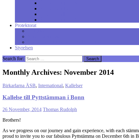
Året 2013 till 2014
Året 2012 till 2013
Året 2011 till 2012
Året 2010 till 2011
Protektorat
Protektorat Syd
Ärkeprotektoratet
Ärkekantonatet Schweiz Sektion Bonn
Styrelsen
Search for:
Monthly Archives: November 2014
Birkarlarna ÄSB
,
International
,
Kallelser
Kallelse till Pyttstämman i Bonn
26 November, 2014
Thomas Rudolph
Brothers!
As we progress on our journey and gain experience, with each stämma 
proud to invite you to our fabulous Pyttstämma on December 6th in Bon