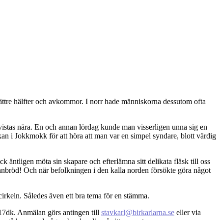
a bättre hälfter och avkommor. I norr hade människorna dessutom ofta
t vistas nära. En och annan lördag kunde man visserligen unna sig en
kan i Jokkmokk för att höra att man var en simpel syndare, blott värdig
k äntligen möta sin skapare och efterlämna sitt delikata fläsk till oss
unnbröd! Och när befolkningen i den kalla norden försökte göra något
irkeln. Således även ett bra tema för en stämma.
17dk. Anmälan görs antingen till
stavkarl@birkarlarna.se
eller via