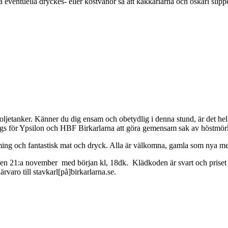
a eventuella dryckes- eller kostvanor så att käkkarlarna och öskarl slip
t oljetanker. Känner du dig ensam och obetydlig i denna stund, är det helt
gs för Ypsilon och HBF Birkarlarna att göra gemensam sak av höstmörkr
ing och fantastisk mat och dryck. Alla är välkomna, gamla som nya men 
den 21:a november med början kl, 18dk. Klädkoden är svart och priset ä
aro till stavkarl[på]birkarlarna.se.