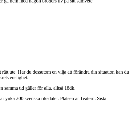
per gå hem med någon broders liv på sitt samvete.
 rätt ute. Har du dessutom en vilja att förändra din situation kan du
ets enslighet.
samma tid gäller för alla, alltså 18dk.
r ynka 200 svenska riksdaler. Platsen är Teatern. Sista