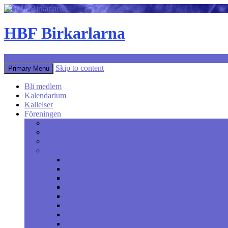
HBF Birkarlarna
Search
Skip to content
Primary Menu
Bli medlem
Kalendarium
Kallelser
Föreningen
Föreningens historia
Märgben och band
Fråga Karl X
Verksamhetsberättelser
Året 2023 till 2024
Året 2022 till 2023
Året 2021 till 2022
Året 2020 till 2021
Året 2018 till 2019
Året 2016 till 2017
Året 2015 till 2016
Året 2014 till 2015