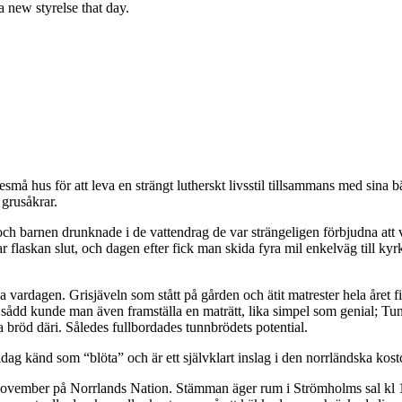
a new styrelse that day.
tesmå hus för att leva en strängt lutherskt livsstil tillsammans med sin
 grusåkrar.
l och barnen drunknade i de vattendrag de var strängeligen förbjudna at
flaskan slut, och dagen efter fick man skida fyra mil enkelväg till kyr
vardagen. Grisjäveln som stått på gården och ätit matrester hela året fic
s sådd kunde man även framställa en maträtt, lika simpel som genial; T
 bröd däri. Således fullbordades tunnbrödets potential.
 känd som “blöta” och är ett självklart inslag i den norrländska kostc
November på Norrlands Nation. Stämman äger rum i Strömholms sal kl 