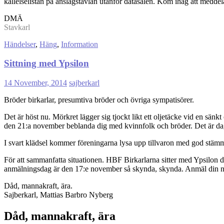
kallelselistan på anslagstavlan utanför datasalen. Kom ihåg att meddel
DMÄ
Stavkarl
Händelser
,
Häng
,
Information
Sittning med Ypsilon
14 November, 2014
sajberkarl
Bröder birkarlar, presumtiva bröder och övriga sympatisörer.
Det är höst nu. Mörkret lägger sig tjockt likt ett oljetäcke vid en sänk
den 21:a november beblanda dig med kvinnfolk och bröder. Det är da
I svart klädsel kommer föreningarna lysa upp tillvaron med god stämm
För att sammanfatta situationen. HBF Birkarlarna sitter med Ypsilon 
anmälningsdag är den 17:e november så skynda, skynda. Anmäl din närv
Dåd, mannakraft, ära.
Sajberkarl, Mattias Barbro Nyberg
Dåd, mannakraft, ära